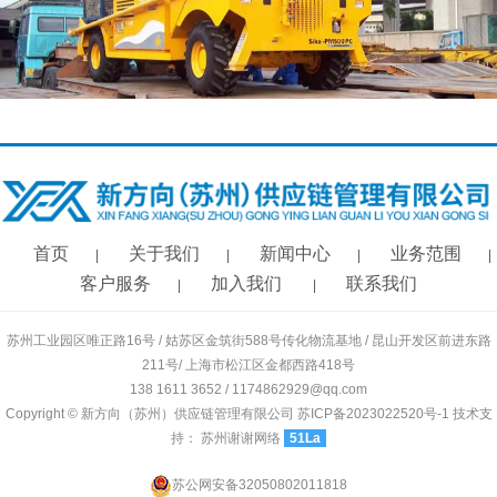
首页
关于我们
新闻中心
业务范围
|
|
|
|
客户服务
加入我们
联系我们
|
|
苏州工业园区唯正路16号 / 姑苏区金筑街588号传化物流基地 / 昆山开发区前进东路
211号/ 上海市松江区金都西路418号
138 1611 3652 / 1174862929@qq.com
Copyright © 新方向（苏州）供应链管理有限公司
苏ICP备2023022520号-1
技术支
持：
苏州谢谢网络
51La
苏公网安备32050802011818